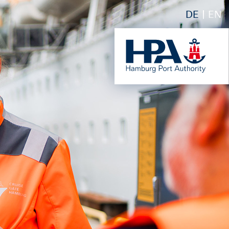
DE
EN