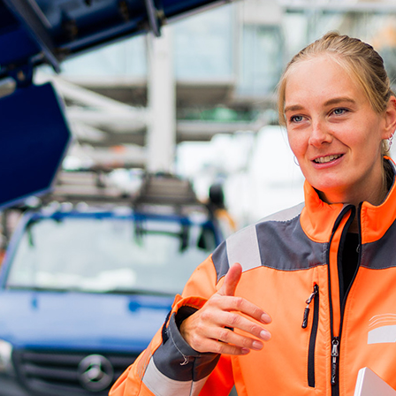
ick
d-Center der HPA
cht aller Verkehrsmeldungen im Hafen am