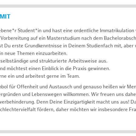
 MIT
ebene*r Student*in und hast eine ordentliche Immatrikulatio
 Vorbereitung auf ein Masterstudium nach dem Bachelorabsch
st Du erste Grundkenntnisse in Deinem Studienfach mit, aber v
 in neue Themen einzuarbeiten.
 selbständige und strukturierte Arbeitsweise aus.
und möchtest einen Einblick in die Praxis gewinnen.
rne ein und arbeitest gerne im Team.
mbol für Offenheit und Austausch und genauso heißen wir Me
tergründen und Lebenswegen willkommen. Wir freuen uns dah
erbehinderung. Denn Deine Einzigartigkeit macht uns aus! D
schlechtervielfalt fördern, daher möchten wir insbesondere Fr