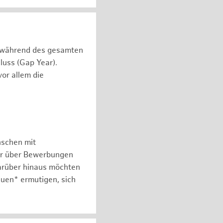
n während des gesamten
luss (Gap Year).
or allem die
nschen mit
er über Bewerbungen
arüber hinaus möchten
auen* ermutigen, sich