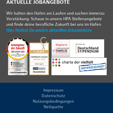
AKTUELLE JOBANGEBOTE
Wir hal­ten den Ha­fen am Lau­fen und su­chen im­mer­zu
Ver­stär­kung. Schau­e in un­se­re HPA Stel­len­an­ge­bo­te
und fin­de deine be­ruf­li­che Zu­kunft bei uns im Ha­fen.
Hier findest Du unsere aktuellen Jobangebote
Impressum
Datenschutz
Nutzungsbedingungen
Netiquette