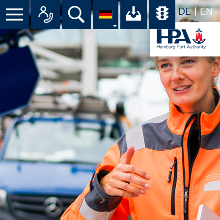
DE
EN
Menü
Alle Ansprechpartner im Überbli
Suche
Ihr Download-C
Übersicht