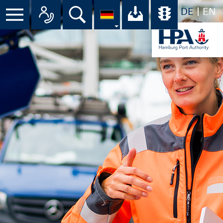
DE
EN
Suche
Ihr Download-C
Übersicht