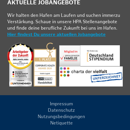
AKTUELLE JOBANGEBOTE
Wir hal­ten den Ha­fen am Lau­fen und su­chen im­mer­zu
Ver­stär­kung. Schau­e in un­se­re HPA Stel­len­an­ge­bo­te
und fin­de deine be­ruf­li­che Zu­kunft bei uns im Ha­fen.
Hier findest Du unsere aktuellen Jobangebote
Impressum
Datenschutz
Nutzungsbedingungen
Netiquette