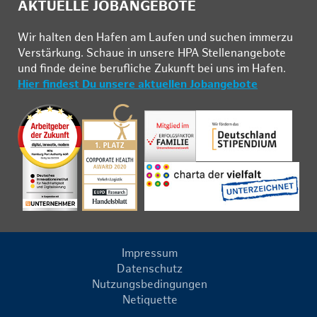
AKTUELLE JOBANGEBOTE
Wir hal­ten den Ha­fen am Lau­fen und su­chen im­mer­zu
Ver­stär­kung. Schau­e in un­se­re HPA Stel­len­an­ge­bo­te
und fin­de deine be­ruf­li­che Zu­kunft bei uns im Ha­fen.
Hier findest Du unsere aktuellen Jobangebote
Impressum
Datenschutz
Nutzungsbedingungen
Netiquette