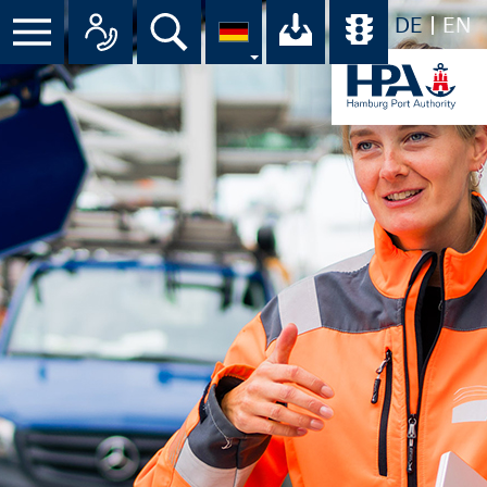
DE
EN
Menü
Alle Ansprechpartner im Überbli
Suche
Ihr Download-C
Übersicht