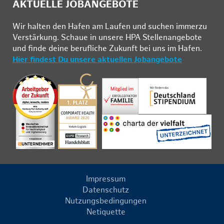
AKTUELLE JOBANGEBOTE
Wir hal­ten den Ha­fen am Lau­fen und su­chen im­mer­zu
Ver­stär­kung. Schau­e in un­se­re HPA Stel­len­an­ge­bo­te
und fin­de deine be­ruf­li­che Zu­kunft bei uns im Ha­fen.
Hier findest Du unsere aktuellen Jobangebote
Impressum
Datenschutz
Nutzungsbedingungen
Netiquette