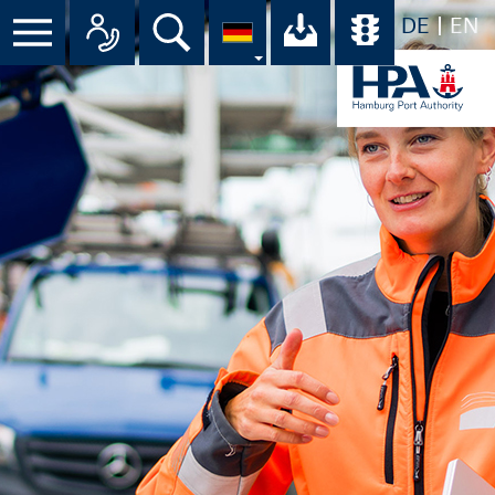
DE
EN
Menü
Alle Ansprechpartner im Überbli
Suche
Ihr Download-C
Übersicht