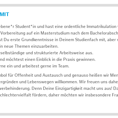
 MIT
ebene*r Student*in und hast eine ordentliche Immatrikulatio
 Vorbereitung auf ein Masterstudium nach dem Bachelorabsch
st Du erste Grundkenntnisse in Deinem Studienfach mit, aber v
 in neue Themen einzuarbeiten.
 selbständige und strukturierte Arbeitsweise aus.
und möchtest einen Einblick in die Praxis gewinnen.
rne ein und arbeitest gerne im Team.
mbol für Offenheit und Austausch und genauso heißen wir Me
tergründen und Lebenswegen willkommen. Wir freuen uns dah
erbehinderung. Denn Deine Einzigartigkeit macht uns aus! D
schlechtervielfalt fördern, daher möchten wir insbesondere Fr