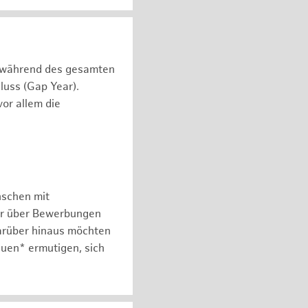
n während des gesamten
luss (Gap Year).
or allem die
nschen mit
er über Bewerbungen
arüber hinaus möchten
auen* ermutigen, sich