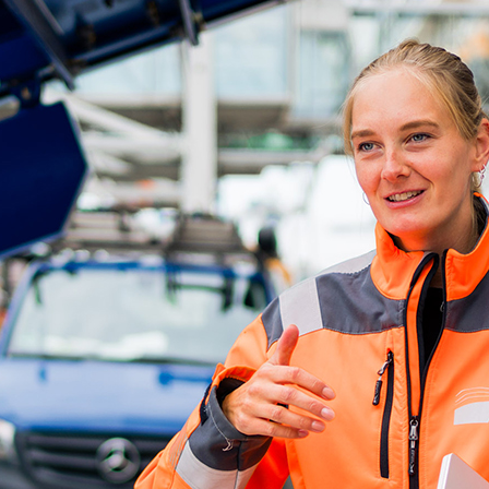
d-Center der HPA
cht aller Verkehrsmeldungen im Hafen am