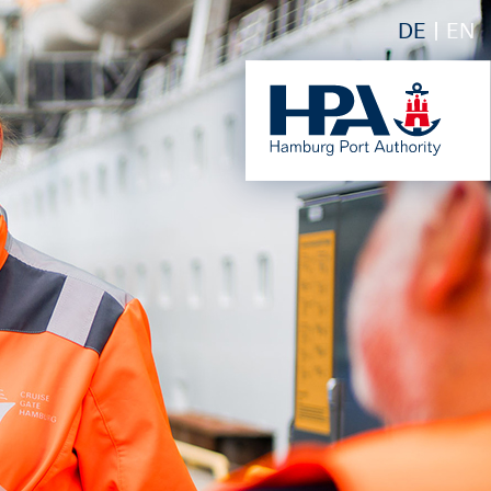
DE
EN