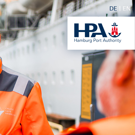
DE
EN