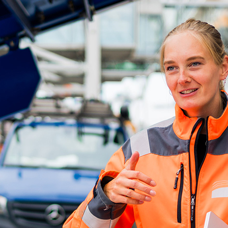
ick
d-Center der HPA
cht aller Verkehrsmeldungen im Hafen am