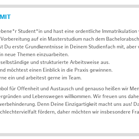
 MIT
ebene*r Student*in und hast eine ordentliche Immatrikulatio
 Vorbereitung auf ein Masterstudium nach dem Bachelorabsch
st Du erste Grundkenntnisse in Deinem Studienfach mit, aber v
 in neue Themen einzuarbeiten.
 selbständige und strukturierte Arbeitsweise aus.
und möchtest einen Einblick in die Praxis gewinnen.
rne ein und arbeitest gerne im Team.
mbol für Offenheit und Austausch und genauso heißen wir Me
tergründen und Lebenswegen willkommen. Wir freuen uns dah
erbehinderung. Denn Deine Einzigartigkeit macht uns aus! D
schlechtervielfalt fördern, daher möchten wir insbesondere Fr