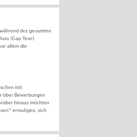
n während des gesamten
luss (Gap Year).
or allem die
nschen mit
er über Bewerbungen
arüber hinaus möchten
auen* ermutigen, sich