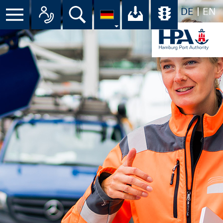
DE
EN
Menü
Alle Ansprechpartner im Überbli
Suche
Ihr Download-C
Übersicht