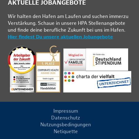
AKTUELLE JOBANGEBOTE
Wir hal­ten den Ha­fen am Lau­fen und su­chen im­mer­zu
Ver­stär­kung. Schau­e in un­se­re HPA Stel­len­an­ge­bo­te
und fin­de deine be­ruf­li­che Zu­kunft bei uns im Ha­fen.
Hier findest Du unsere aktuellen Jobangebote
Impressum
Datenschutz
Nutzungsbedingungen
Netiquette