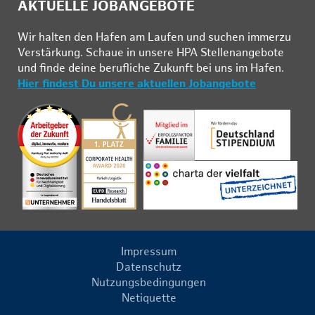
AKTUELLE JOBANGEBOTE
Wir hal­ten den Ha­fen am Lau­fen und su­chen im­mer­zu
Ver­stär­kung. Schau­e in un­se­re HPA Stel­len­an­ge­bo­te
und fin­de deine be­ruf­li­che Zu­kunft bei uns im Ha­fen.
Hier findest Du unsere aktuellen Jobangebote
Impressum
Datenschutz
Nutzungsbedingungen
Netiquette