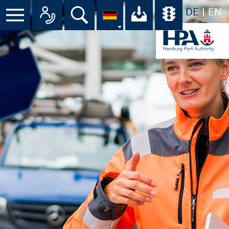
DE
EN
Suche
Ihr Download-C
Übersicht