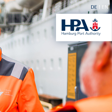
DE
EN