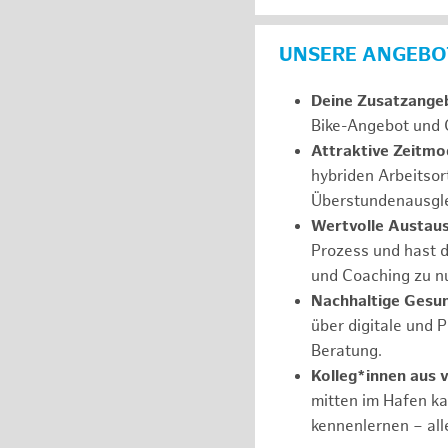
UNSERE ANGEBOT
Deine Zusatzange
Bike-Angebot und 
Attraktive Zeitmod
hybriden Arbeitsor
Überstundenausgle
Wertvolle Austau
Prozess und hast d
und Coaching zu nu
Nachhaltige Gesu
über digitale und 
Beratung.
Kolleg*innen aus 
mitten im Hafen k
kennenlernen – all