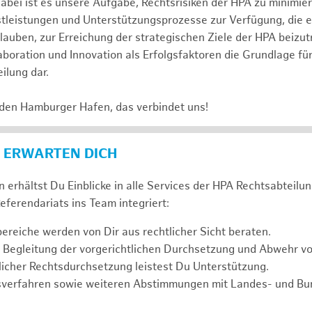
abei ist es unsere Aufgabe, Rechtsrisiken der HPA zu minimi
stleistungen und Unterstützungsprozesse zur Verfügung, die 
lauben, zur Erreichung der strategischen Ziele der HPA beizut
laboration und Innovation als Erfolgsfaktoren die Grundlage f
ilung dar.
 den Hamburger Hafen, das verbindet uns!
 ERWARTEN DICH
 erhältst Du Einblicke in alle Services der HPA Rechtsabteilun
eferendariats ins Team integriert:
reiche werden von Dir aus rechtlicher Sicht beraten.
 Begleitung der vorgerichtlichen Durchsetzung und Abwehr v
icher Rechtsdurchsetzung leistest Du Unterstützung.
sverfahren sowie weiteren Abstimmungen mit Landes- und B