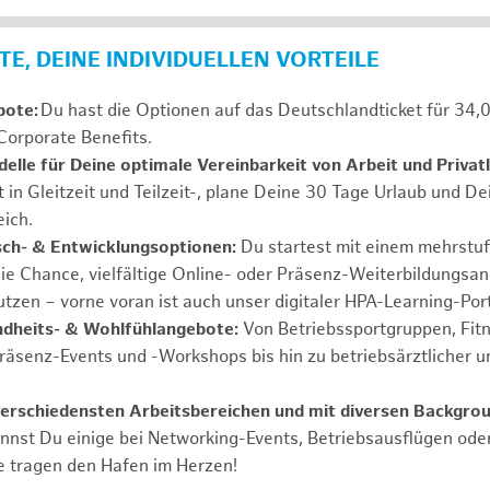
E, DEINE INDIVIDUELLEN VORTEILE
bote:
Du hast die Optionen auf das Deutschlandticket für 34,
Corporate Benefits.
elle für Deine optimale Vereinbarkeit von Arbeit und Privat
t in Gleitzeit und Teilzeit-, plane Deine 30 Tage Urlaub und D
ich.
sch- & Entwicklungsoptionen:
Du startest mit einem mehrstu
ie Chance, vielfältige Online- oder Präsenz-Weiterbildungsa
tzen – vorne voran ist auch unser digitaler HPA-Learning-Port
ndheits- & Wohlfühlangebote:
Von Betriebssportgruppen, Fit
Präsenz-Events und -Workshops bis hin zu betriebsärztlicher u
verschiedensten Arbeitsbereichen und mit diversen Backgrou
annst Du einige bei Networking-Events, Betriebsausflügen od
e tragen den Hafen im Herzen!