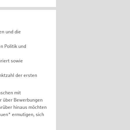
en und die
 Politik und
riert sowie
nktzahl der ersten
nschen mit
er über Bewerbungen
arüber hinaus möchten
auen* ermutigen, sich