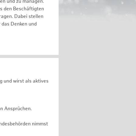
eren und zu managen.
es den Beschäftigten
ragen. Dabei stellen
ür das Denken und
g und wirst als aktives
on Ansprüchen.
undesbehörden nimmst