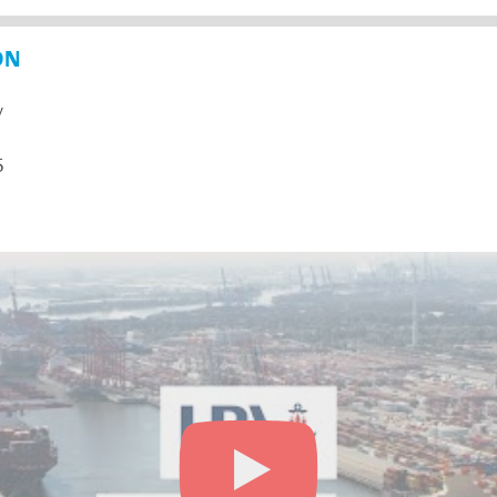
ON
y
5