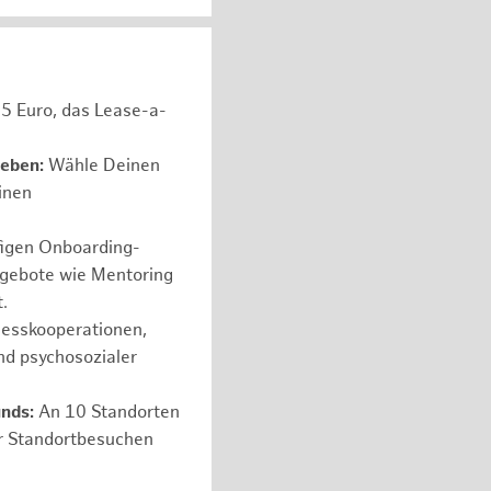
05 Euro, das Lease-a-
leben:
Wähle Deinen
einen
figen Onboarding-
ngebote wie Mentoring
.
nesskooperationen,
nd psychosozialer
nds:
An 10 Standorten
er Standortbesuchen