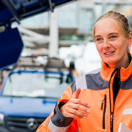
ick
d-Center der HPA
cht aller Verkehrsmeldungen im Hafen am