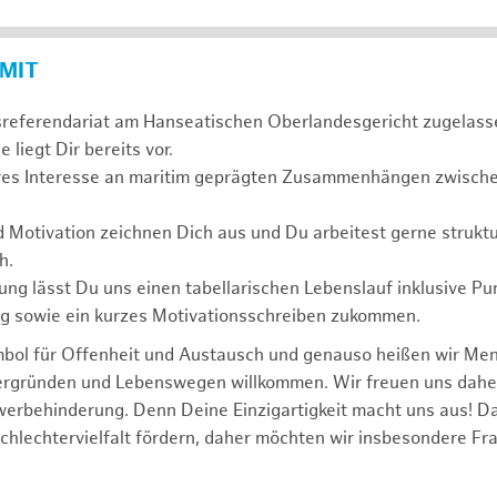
 MIT
sreferendariat am Hanseatischen Oberlandesgericht zugelass
 liegt Dir bereits vor.
ives Interesse an maritim geprägten Zusammenhängen zwischen
d Motivation zeichnen Dich aus und Du arbeitest gerne struktu
h.
ng lässt Du uns einen tabellarischen Lebenslauf inklusive Pu
ng sowie ein kurzes Motivationsschreiben zukommen.
mbol für Offenheit und Austausch und genauso heißen wir Me
tergründen und Lebenswegen willkommen. Wir freuen uns dah
erbehinderung. Denn Deine Einzigartigkeit macht uns aus! D
schlechtervielfalt fördern, daher möchten wir insbesondere Fr