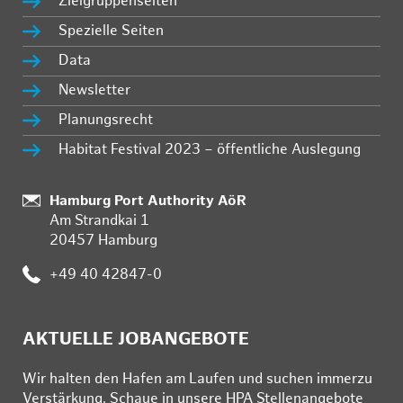
Zielgruppenseiten
Spezielle Seiten
Data
Newsletter
Planungsrecht
Habitat Festival 2023 – öffentliche Auslegung
:
Hamburg Port Authority AöR
Am Strandkai 1
20457 Hamburg
:
+49 40 42847-0
AKTUELLE JOBANGEBOTE
Wir hal­ten den Ha­fen am Lau­fen und su­chen im­mer­zu
Ver­stär­kung. Schau­e in un­se­re HPA Stel­len­an­ge­bo­te