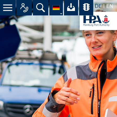
DE
EN
Menü
Alle Ansprechpartner im Überbli
Suche
Ihr Download-C
Übersicht