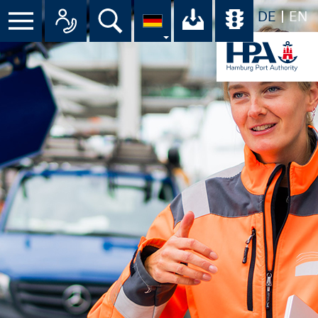
DE
EN
Menü
Alle Ansprechpartner im Überbli
Suche
Ihr Download-C
Übersicht