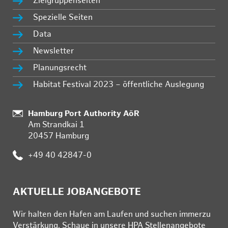
Zielgruppenseiten
Spezielle Seiten
Data
Newsletter
Planungsrecht
Habitat Festival 2023 – öffentliche Auslegung
:
Hamburg Port Authority AöR
Am Strandkai 1
20457 Hamburg
:
+49 40 42847-0
AKTUELLE JOBANGEBOTE
Wir hal­ten den Ha­fen am Lau­fen und su­chen im­mer­zu
Ver­stär­kung. Schau­e in un­se­re HPA Stel­len­an­ge­bo­te