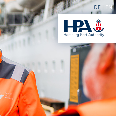
DE
EN