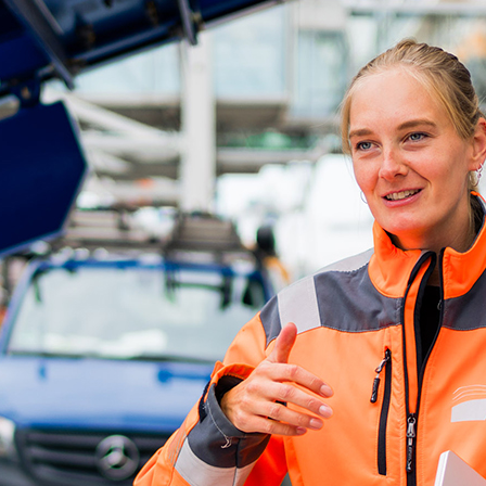
d-Center der HPA
cht aller Verkehrsmeldungen im Hafen am