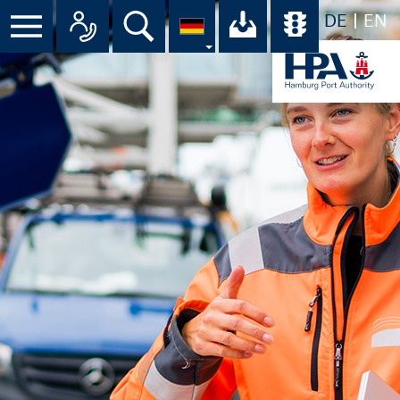
DE
EN
Menü
Alle Ansprechpartner im Überbli
Suche
Ihr Download-C
Übersicht