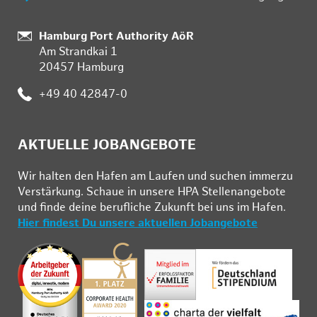
:
Hamburg Port Authority AöR
Am Strandkai 1
20457 Hamburg
:
+49 40 42847-0
AKTUELLE JOBANGEBOTE
Wir hal­ten den Ha­fen am Lau­fen und su­chen im­mer­zu
Ver­stär­kung. Schau­e in un­se­re HPA Stel­len­an­ge­bo­te
und fin­de deine be­ruf­li­che Zu­kunft bei uns im Ha­fen.
Hier findest Du unsere aktuellen Jobangebote