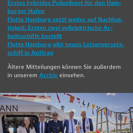
Ers­tes hy­bri­des Po­li­zei­boot für den Ham­
bur­ger Hafen
Flot­te Ham­burg setzt wei­ter auf Nach­hal­
tig­keit. Ers­ten zwei voll­elek­tri­sche Ar­
beits­schif­fe be­stellt
Flot­te Ham­burg gibt neues Lot­sen­ver­setz­
schiff in Auf­trag
Äl­te­re Mit­tei­lun­gen kön­nen Sie au­ßer­dem
in un­se­rem
Ar­chiv
ein­se­hen.