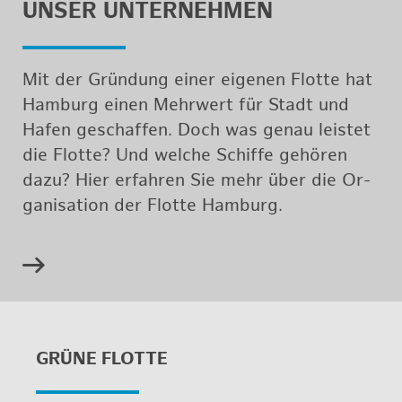
UNSER UN­TER­NEH­MEN
Mit der Grün­dung einer ei­ge­nen Flot­te hat
Ham­burg einen Mehr­wert für Stadt und
Hafen ge­schaf­fen. Doch was genau leis­tet
die Flot­te? Und wel­che Schif­fe ge­hö­ren
dazu? Hier er­fah­ren Sie mehr über die Or­
ga­ni­sa­ti­on der Flot­te Ham­burg.
GRÜNE FLOT­TE