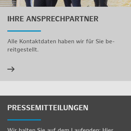
IHRE AN­SPRECH­PART­NER
Alle Kon­takt­da­ten haben wir für Sie be­
reit­ge­stellt.
PRES­SE­MIT­TEI­LUN­GEN
Wir hal­ten Sie auf dem Lau­fen­den: Hier