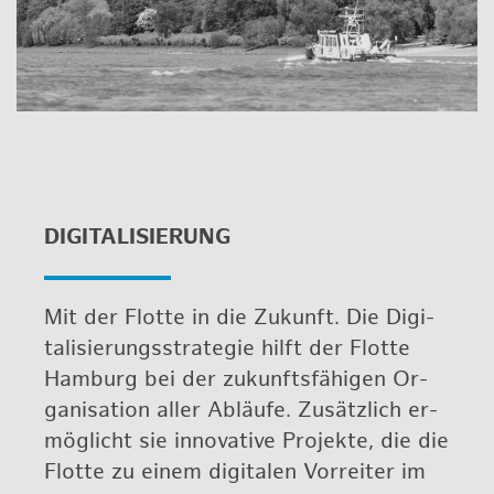
DI­GI­TA­LI­SIE­RUNG
Mit der Flot­te in die Zu­kunft. Die Di­gi­
ta­li­sie­rungs­stra­te­gie hilft der Flot­te
Ham­burg bei der zu­kunfts­fä­hi­gen Or­
ga­ni­sa­ti­on aller Ab­läu­fe. Zu­sätz­lich er­
mög­licht sie in­no­va­ti­ve Pro­jek­te, die die
Flot­te zu einem di­gi­ta­len Vor­rei­ter im