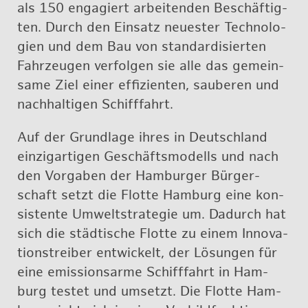
als 150 en­ga­giert ar­bei­ten­den Be­schäf­tig­
ten. Durch den Ein­satz neu­es­ter Tech­no­lo­
gi­en und dem Bau von stan­dar­di­sier­ten
Fahr­zeu­gen ver­fol­gen sie alle das ge­mein­
sa­me Ziel einer ef­fi­zi­en­ten, sau­be­ren und
nach­hal­ti­gen Schiff­fahrt.
Auf der Grund­la­ge ihres in Deutsch­land
ein­zig­ar­ti­gen Ge­schäfts­mo­dells und nach
den Vor­ga­ben der Ham­bur­ger Bür­ger­
schaft setzt die Flot­te Ham­burg eine kon­
sis­ten­te Um­welt­stra­te­gie um. Da­durch hat
sich die städ­ti­sche Flot­te zu einem In­no­va­
ti­ons­trei­ber ent­wi­ckelt, der Lö­sun­gen für
eine emis­si­ons­ar­me Schiff­fahrt in Ham­
burg tes­tet und um­setzt. Die Flot­te Ham­