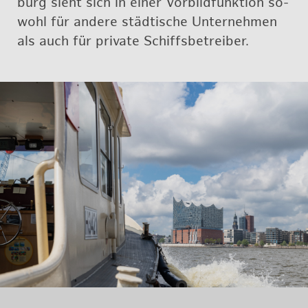
burg sieht sich in einer Vor­bild­funk­ti­on so­
wohl für an­de­re städ­ti­sche Un­ter­neh­men
als auch für pri­va­te Schiffs­be­trei­ber.