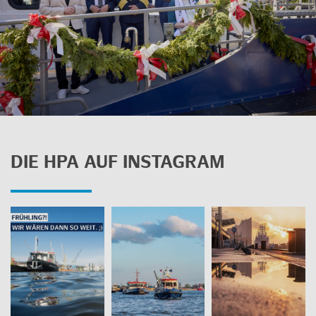
DIE HPA AUF INS­TA­GRAM