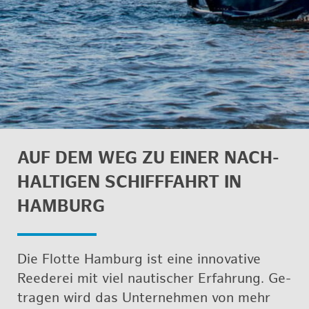
AUF DEM WEG ZU EINER NACH­
HAL­TI­GEN SCHIFF­FAHRT IN
HAM­BURG
Die Flot­te Ham­burg ist eine in­no­va­ti­ve
Ree­de­rei mit viel nau­ti­scher Er­fah­rung. Ge­
tra­gen wird das Un­ter­neh­men von mehr