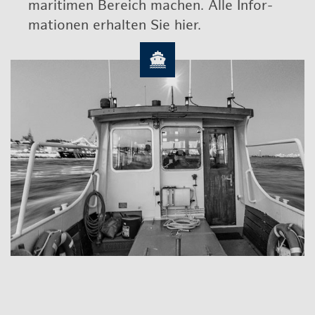
ma­ri­ti­men Be­reich ma­chen. Alle In­for­
ma­tio­nen er­hal­ten Sie hier.