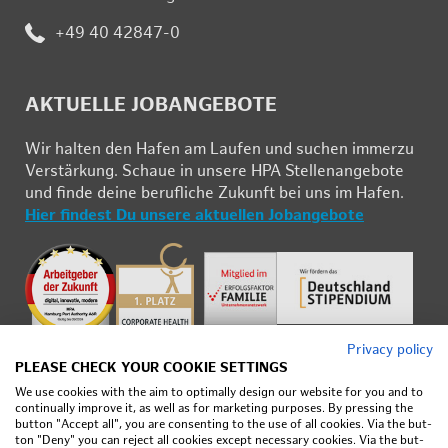
Te­
+49 40 42847-0
le­
fon:
AK­TU­EL­LE JOB­AN­GE­BO­TE
Wir hal­ten den Ha­fen am Lau­fen und su­chen im­mer­zu
Ver­stär­kung. Schau­e in un­se­re HPA Stel­len­an­ge­bo­te
und fin­de deine be­ruf­li­che Zu­kunft bei uns im Ha­fen.
Hier fin­dest Du un­se­re ak­tu­el­len Job­an­ge­bo­te
Pri­vacy pol­icy
PLEASE CHECK YOUR COOKIE SET­TINGS
We use cook­ies with the aim to op­ti­mally de­sign our web­site for you and to
con­tin­u­ally im­prove it, as well as for mar­ket­ing pur­poses. By press­ing the
but­ton "Ac­cept all", you are con­sent­ing to the use of all cook­ies. Via the but­
ton "Deny" you can re­ject all cook­ies ex­cept nec­es­sary cook­ies. Via the but­