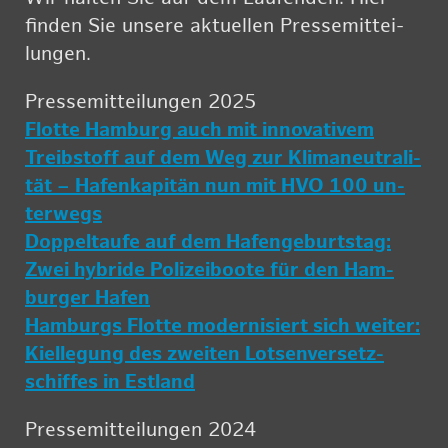
fin­den Sie un­se­re ak­tu­el­len Pres­se­mit­tei­
lun­gen.
Pres­se­mit­tei­lun­gen 2025
Flot­te Ham­burg auch mit in­no­va­ti­vem
Treib­stoff auf dem Weg zur Kli­ma­neu­tra­li­
tät – Ha­fen­ka­pi­tän nun mit HVO 100 un­
ter­wegs
Dop­peltau­fe auf dem Ha­fen­ge­burts­tag:
Zwei hy­bri­de Po­li­zei­boo­te für den Ham­
bur­ger Hafen
Ham­burgs Flot­te mo­der­ni­siert sich wei­ter:
Kiel­le­gung des zwei­ten Lot­sen­ver­setz­
schif­fes in Est­land
Pres­se­mit­tei­lun­gen 2024