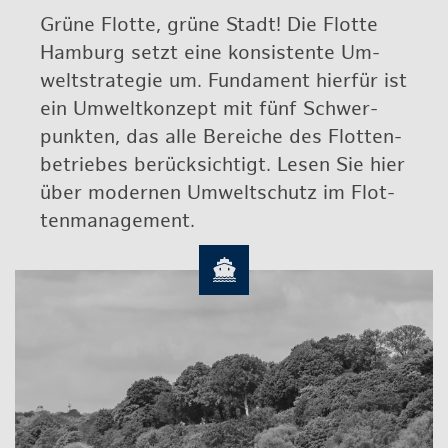
Grüne Flot­te, grüne Stadt! Die Flot­te
Ham­burg setzt eine kon­sis­ten­te Um­
welt­stra­te­gie um. Fun­da­ment hier­für ist
ein Um­welt­kon­zept mit fünf Schwer­
punk­ten, das alle Be­rei­che des Flot­ten­
be­trie­bes be­rück­sich­tigt. Lesen Sie hier
über mo­der­nen Um­welt­schutz im Flot­
ten­ma­nage­ment.