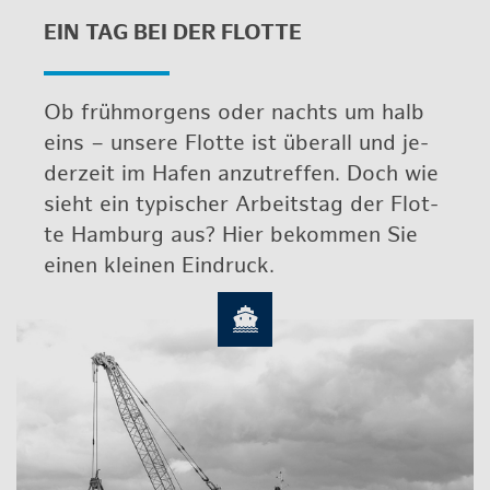
EIN TAG BEI DER FLOT­TE
Ob früh­mor­gens oder nachts um halb
eins – un­se­re Flot­te ist über­all und je­
der­zeit im Hafen an­zu­tref­fen. Doch wie
sieht ein ty­pi­scher Ar­beits­tag der Flot­
te Ham­burg aus? Hier be­kom­men Sie
einen klei­nen Ein­druck.