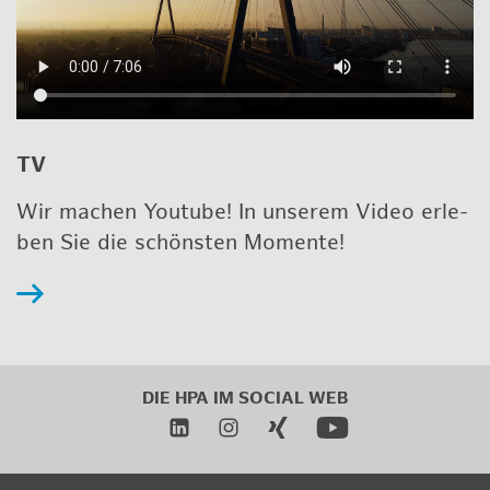
TV
Wir ma­chen Youtube! In un­se­rem Video er­le­
ben Sie die schöns­ten Mo­men­te!
DIE HPA IM
SO­CIAL WEB