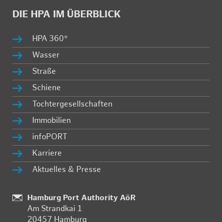
DIE HPA IM ÜBER­BLICK
HPA 360°
Was­ser
Stra­ße
Schie­ne
Toch­ter­ge­sell­schaf­ten
Im­mo­bi­li­en
in­fo­PORT
Kar­rie­re
Ak­tu­el­les & Pres­se
Stand­
Hamburg Port Authority AöR
Am Strand­kai 1
ort:
20457 Ham­burg