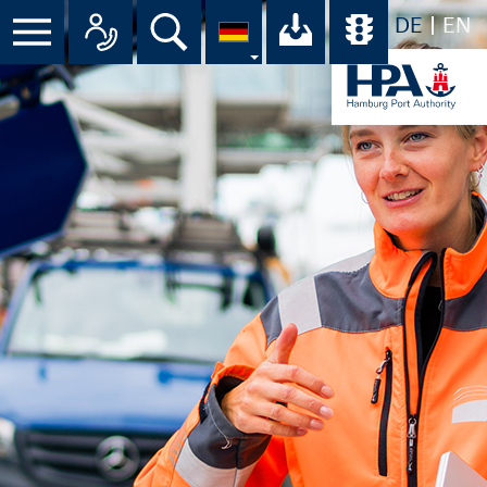
DE
EN
Suche
Ihr Download-C
Übersicht