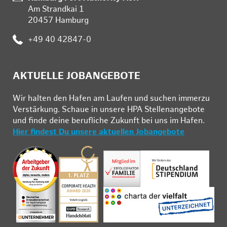
Am Strandkai 1
20457 Hamburg
Telefon:
+49 40 42847-0
AKTUELLE JOBANGEBOTE
Wir hal­ten den Ha­fen am Lau­fen und su­chen im­mer­zu
Ver­stär­kung. Schau­e in un­se­re HPA Stel­len­an­ge­bo­te
und fin­de deine be­ruf­li­che Zu­kunft bei uns im Ha­fen.
Hier findest Du unsere aktuellen Jobangebote