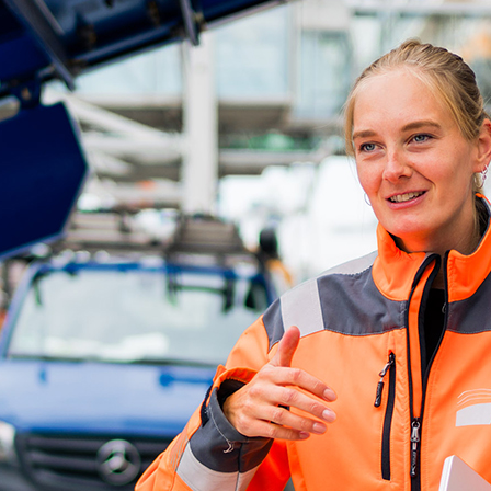
ick
d-Center der HPA
cht aller Verkehrsmeldungen im Hafen am