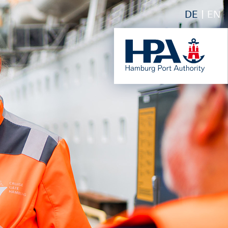
DE
EN