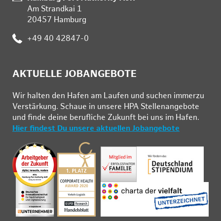
Am Strandkai 1
20457 Hamburg
Telefon:
+49 40 42847-0
AKTUELLE JOBANGEBOTE
Wir hal­ten den Ha­fen am Lau­fen und su­chen im­mer­zu
Ver­stär­kung. Schau­e in un­se­re HPA Stel­len­an­ge­bo­te
und fin­de deine be­ruf­li­che Zu­kunft bei uns im Ha­fen.
Hier findest Du unsere aktuellen Jobangebote