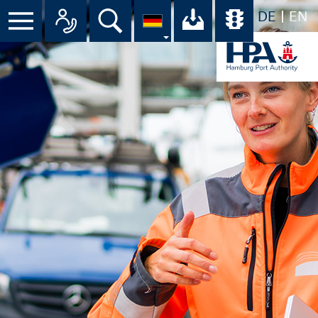
DE
EN
Menü
Alle Ansprechpartner im Überbli
Suche
Ihr Download-C
Übersicht