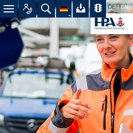
DE
EN
Menü
Alle Ansprechpartner im Überbli
Suche
Ihr Download-C
Übersicht