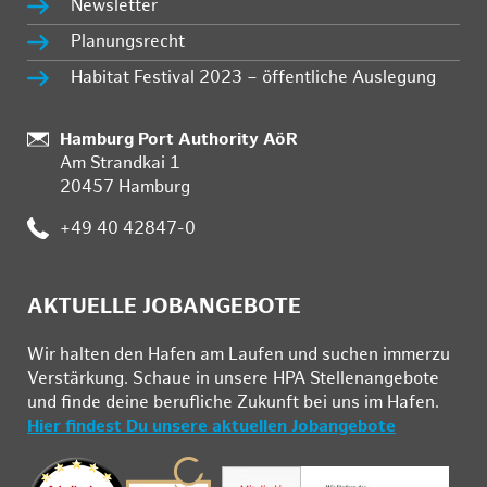
Newsletter
Planungsrecht
Habitat Festival 2023 – öffentliche Auslegung
Standort:
Hamburg Port Authority AöR
Am Strandkai 1
20457 Hamburg
Telefon:
+49 40 42847-0
AKTUELLE JOBANGEBOTE
Wir hal­ten den Ha­fen am Lau­fen und su­chen im­mer­zu
Ver­stär­kung. Schau­e in un­se­re HPA Stel­len­an­ge­bo­te
und fin­de deine be­ruf­li­che Zu­kunft bei uns im Ha­fen.
Hier findest Du unsere aktuellen Jobangebote