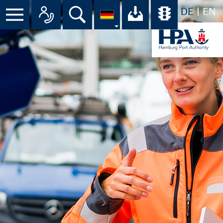
DE
EN
Suche
Ihr Download-C
Übersicht