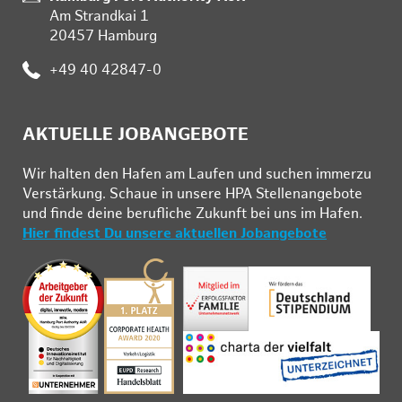
Am Strandkai 1
20457 Hamburg
:
+49 40 42847-0
AKTUELLE JOBANGEBOTE
Wir hal­ten den Ha­fen am Lau­fen und su­chen im­mer­zu
Ver­stär­kung. Schau­e in un­se­re HPA Stel­len­an­ge­bo­te
und fin­de deine be­ruf­li­che Zu­kunft bei uns im Ha­fen.
Hier findest Du unsere aktuellen Jobangebote