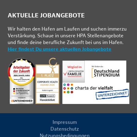
AKTUELLE JOBANGEBOTE
Wir hal­ten den Ha­fen am Lau­fen und su­chen im­mer­zu
Ver­stär­kung. Schau­e in un­se­re HPA Stel­len­an­ge­bo­te
und fin­de deine be­ruf­li­che Zu­kunft bei uns im Ha­fen.
Hier findest Du unsere aktuellen Jobangebote
Impressum
Datenschutz
Nutzungsbedingungen