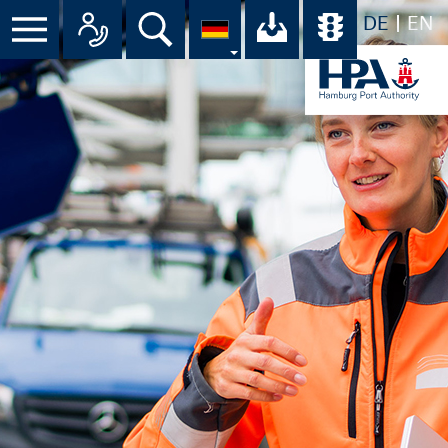
DE
EN
Suche
Ihr Download-C
Übersicht