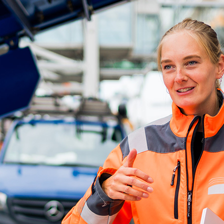
ick
d-Center der HPA
cht aller Verkehrsmeldungen im Hafen am