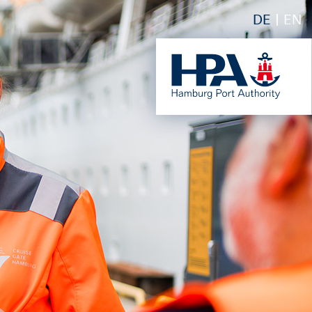
DE
EN