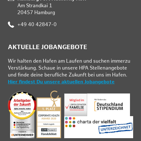
Am Strandkai 1
20457 Hamburg
:
+49 40 42847-0
AKTUELLE JOBANGEBOTE
Wir hal­ten den Ha­fen am Lau­fen und su­chen im­mer­zu
Ver­stär­kung. Schau­e in un­se­re HPA Stel­len­an­ge­bo­te
und fin­de deine be­ruf­li­che Zu­kunft bei uns im Ha­fen.
Hier findest Du unsere aktuellen Jobangebote