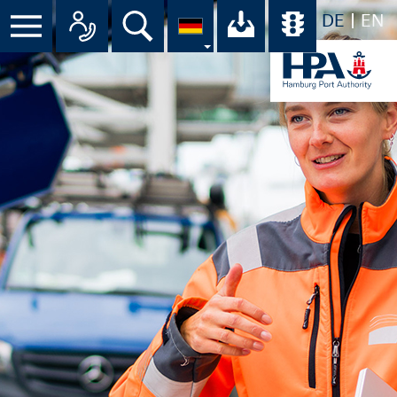
DE
EN
Menü
Alle Ansprechpartner im Überbli
Suche
Ihr Download-C
Übersicht