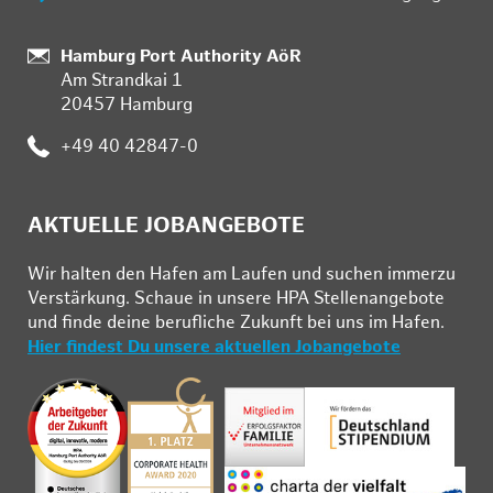
:
Hamburg Port Authority AöR
Am Strandkai 1
20457 Hamburg
:
+49 40 42847-0
AKTUELLE JOBANGEBOTE
Wir hal­ten den Ha­fen am Lau­fen und su­chen im­mer­zu
Ver­stär­kung. Schau­e in un­se­re HPA Stel­len­an­ge­bo­te
und fin­de deine be­ruf­li­che Zu­kunft bei uns im Ha­fen.
Hier findest Du unsere aktuellen Jobangebote