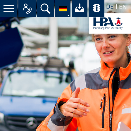
DE
EN
Menü
Alle Ansprechpartner im Überbli
Suche
Ihr Download-C
Übersicht