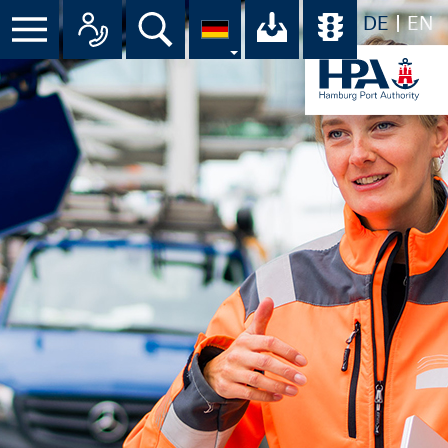
DE
EN
Menü
Alle Ansprechpartner im Überbli
Suche
Ihr Download-C
Übersicht