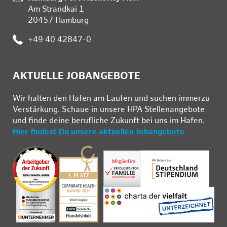
Am Strandkai 1
20457 Hamburg
:
+49 40 42847-0
AKTUELLE JOBANGEBOTE
Wir hal­ten den Ha­fen am Lau­fen und su­chen im­mer­zu
Ver­stär­kung. Schau­e in un­se­re HPA Stel­len­an­ge­bo­te
und fin­de deine be­ruf­li­che Zu­kunft bei uns im Ha­fen.
Hier findest Du unsere aktuellen Jobangebote