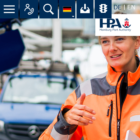
DE
EN
Menü
Alle Ansprechpartner im Überbli
Suche
Ihr Download-C
Übersicht