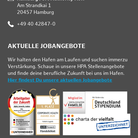
Am Strandkai 1
20457 Hamburg
:
+49 40 42847-0
AKTUELLE JOBANGEBOTE
Wir hal­ten den Ha­fen am Lau­fen und su­chen im­mer­zu
Ver­stär­kung. Schau­e in un­se­re HPA Stel­len­an­ge­bo­te
und fin­de deine be­ruf­li­che Zu­kunft bei uns im Ha­fen.
Hier findest Du unsere aktuellen Jobangebote