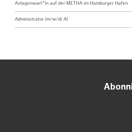
Anlagenwart*in auf der METHA im Hamburger Hafen
Administrator (m/w/d) AI
Abonni