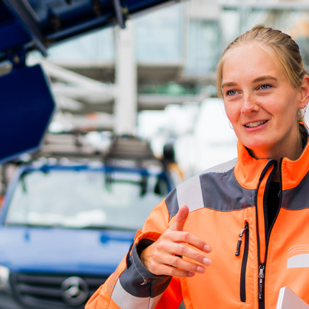
d-Center der HPA
cht aller Verkehrsmeldungen im Hafen am