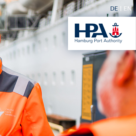
DE
EN