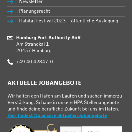
Newsletter
Planungsrecht
Habitat Festival 2023 – öffentliche Auslegung
:
Hamburg Port Authority AöR
Am Strandkai 1
20457 Hamburg
:
+49 40 42847-0
AKTUELLE JOBANGEBOTE
Wir hal­ten den Ha­fen am Lau­fen und su­chen im­mer­zu
Ver­stär­kung. Schau­e in un­se­re HPA Stel­len­an­ge­bo­te
und fin­de deine be­ruf­li­che Zu­kunft bei uns im Ha­fen.
Hier findest Du unsere aktuellen Jobangebote