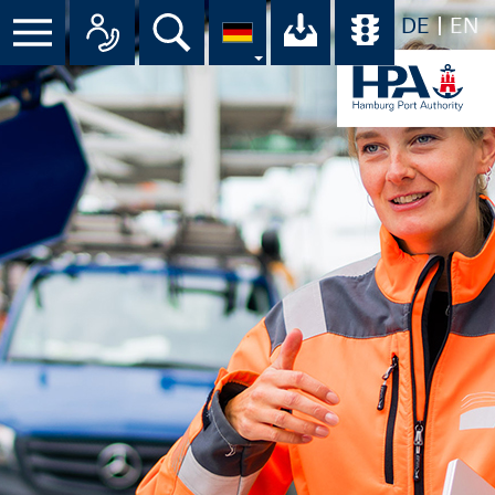
DE
EN
Menü
Alle Ansprechpartner im Überbli
Suche
Ihr Download-C
Übersicht