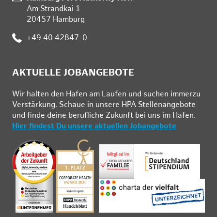
Am Strandkai 1
20457 Hamburg
Telefon:
+49 40 42847-0
AKTUELLE JOBANGEBOTE
Wir hal­ten den Ha­fen am Lau­fen und su­chen im­mer­zu
Ver­stär­kung. Schau­e in un­se­re HPA Stel­len­an­ge­bo­te
und fin­de deine be­ruf­li­che Zu­kunft bei uns im Ha­fen.
Hier findest Du unsere aktuellen Jobangebote