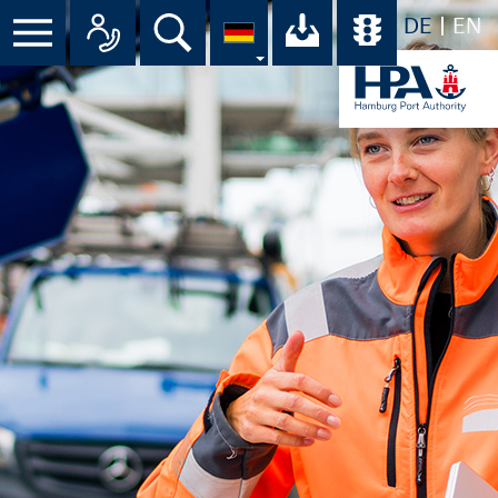
DE
EN
Suche
Ihr Download-C
Übersicht