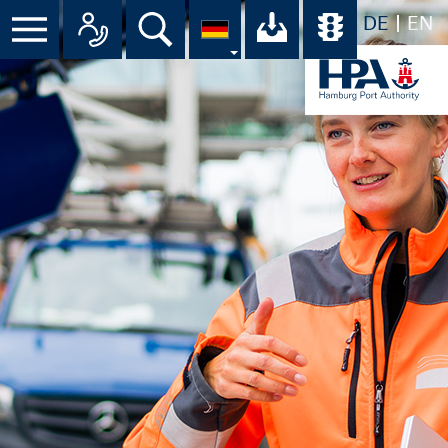
DE
EN
Menü
Alle Ansprechpartner im Überbli
Suche
Ihr Download-C
Übersicht