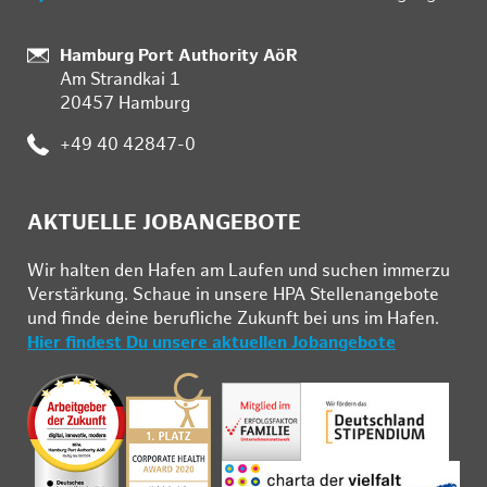
Standort:
Hamburg Port Authority AöR
Am Strandkai 1
20457 Hamburg
Telefon:
+49 40 42847-0
AKTUELLE JOBANGEBOTE
Wir hal­ten den Ha­fen am Lau­fen und su­chen im­mer­zu
Ver­stär­kung. Schau­e in un­se­re HPA Stel­len­an­ge­bo­te
und fin­de deine be­ruf­li­che Zu­kunft bei uns im Ha­fen.
Hier findest Du unsere aktuellen Jobangebote