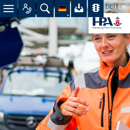
DE
EN
Menü
Alle Ansprechpartner im Überbli
Suche
Ihr Download-C
Übersicht