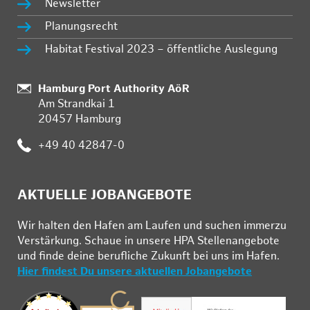
Newsletter
Planungsrecht
Habitat Festival 2023 – öffentliche Auslegung
Standort:
Hamburg Port Authority AöR
Am Strandkai 1
20457 Hamburg
Telefon:
+49 40 42847-0
AKTUELLE JOBANGEBOTE
Wir hal­ten den Ha­fen am Lau­fen und su­chen im­mer­zu
Ver­stär­kung. Schau­e in un­se­re HPA Stel­len­an­ge­bo­te
und fin­de deine be­ruf­li­che Zu­kunft bei uns im Ha­fen.
Hier findest Du unsere aktuellen Jobangebote