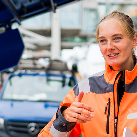
ick
d-Center der HPA
cht aller Verkehrsmeldungen im Hafen am