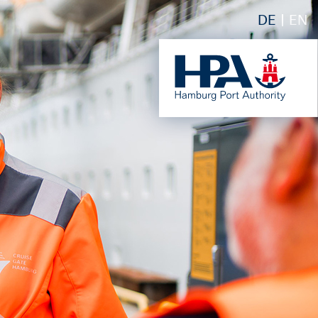
DE
EN