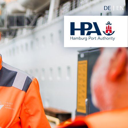
DE
EN