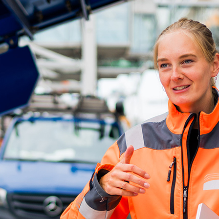
ick
d-Center der HPA
cht aller Verkehrsmeldungen im Hafen am