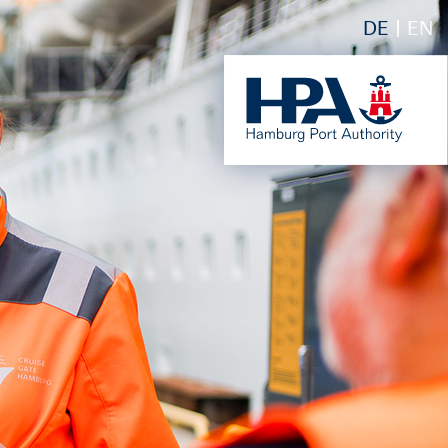
DE
EN