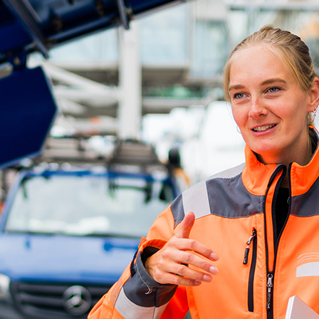
d-Center der HPA
cht aller Verkehrsmeldungen im Hafen am