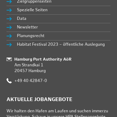
Zielgruppenseiten
Spezielle Seiten
Data
Newsletter
Planungsrecht
Habitat Festival 2023 – öffentliche Auslegung
:
Hamburg Port Authority AöR
Am Strandkai 1
20457 Hamburg
:
+49 40 42847-0
AKTUELLE JOBANGEBOTE
Wir hal­ten den Ha­fen am Lau­fen und su­chen im­mer­zu
Ver­stär­kung. Schau­e in un­se­re HPA Stel­len­an­ge­bo­te