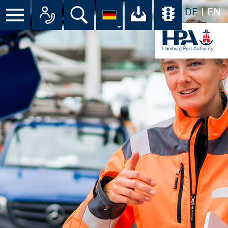
DE
EN
Menü
Alle Ansprechpartner im Überbli
Suche
Ihr Download-C
Übersicht