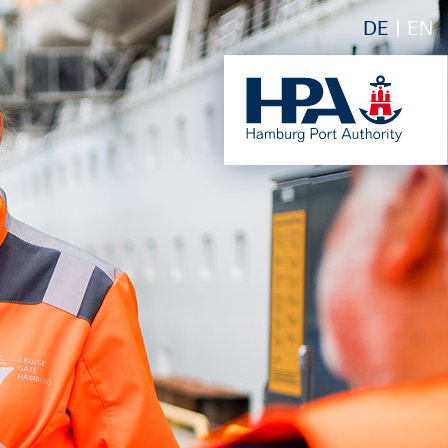
DE
EN