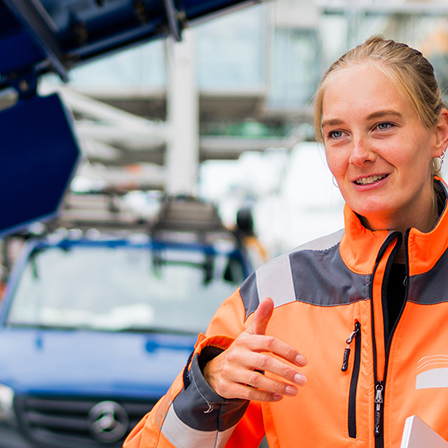
ick
d-Center der HPA
cht aller Verkehrsmeldungen im Hafen am