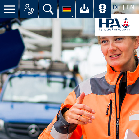
DE
EN
Suche
Ihr Download-C
Übersicht