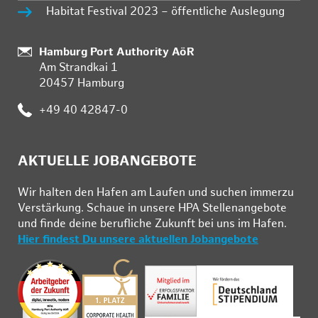
Habitat Festival 2023 – öffentliche Auslegung
Standort:
Hamburg Port Authority AöR
Am Strandkai 1
20457 Hamburg
Telefon:
+49 40 42847-0
AKTUELLE JOBANGEBOTE
Wir hal­ten den Ha­fen am Lau­fen und su­chen im­mer­zu
Ver­stär­kung. Schau­e in un­se­re HPA Stel­len­an­ge­bo­te
und fin­de deine be­ruf­li­che Zu­kunft bei uns im Ha­fen.
Hier findest Du unsere aktuellen Jobangebote