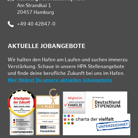
Am Strandkai 1
20457 Hamburg
Telefon:
+49 40 42847-0
AKTUELLE JOBANGEBOTE
Wir hal­ten den Ha­fen am Lau­fen und su­chen im­mer­zu
Ver­stär­kung. Schau­e in un­se­re HPA Stel­len­an­ge­bo­te
und fin­de deine be­ruf­li­che Zu­kunft bei uns im Ha­fen.
Hier findest Du unsere aktuellen Jobangebote