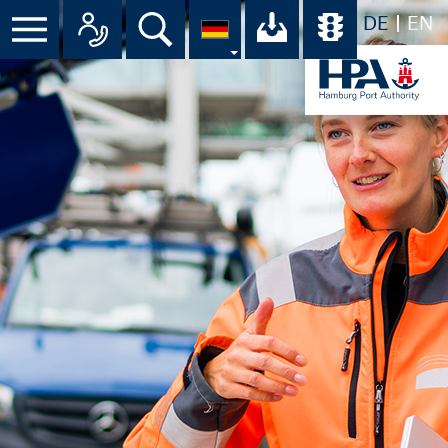
DE
EN
Suche
Ihr Download-C
Übersicht