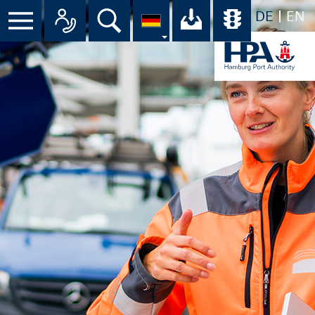
DE
EN
Menü
Alle Ansprechpartner im Überbli
Suche
Ihr Download-C
Übersicht