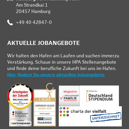
Am Strandkai 1
20457 Hamburg
:
+49 40 42847-0
AKTUELLE JOBANGEBOTE
Wir hal­ten den Ha­fen am Lau­fen und su­chen im­mer­zu
Ver­stär­kung. Schau­e in un­se­re HPA Stel­len­an­ge­bo­te
und fin­de deine be­ruf­li­che Zu­kunft bei uns im Ha­fen.
Hier findest Du unsere aktuellen Jobangebote