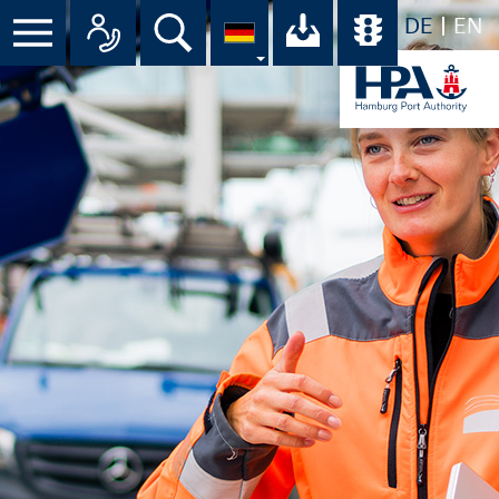
DE
EN
Menü
Alle Ansprechpartner im Überbli
Suche
Ihr Download-C
Übersicht