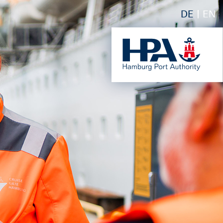
DE
EN