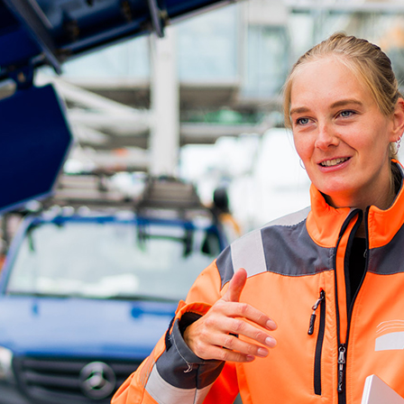
ick
d-Center der HPA
cht aller Verkehrsmeldungen im Hafen am