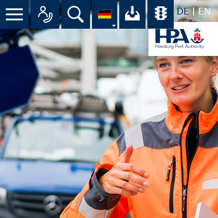
DE
EN
Menü
Alle Ansprechpartner im Überbli
Suche
Ihr Download-C
Übersicht