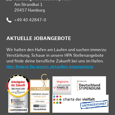
Am Strandkai 1
20457 Hamburg
:
+49 40 42847-0
AKTUELLE JOBANGEBOTE
Wir hal­ten den Ha­fen am Lau­fen und su­chen im­mer­zu
Ver­stär­kung. Schau­e in un­se­re HPA Stel­len­an­ge­bo­te
und fin­de deine be­ruf­li­che Zu­kunft bei uns im Ha­fen.
Hier findest Du unsere aktuellen Jobangebote