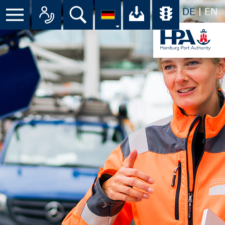
DE
EN
Suche
Ihr Download-C
Übersicht