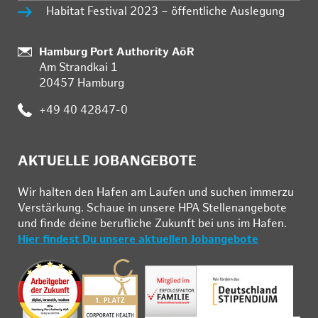
Habitat Festival 2023 – öffentliche Auslegung
Standort:
Hamburg Port Authority AöR
Am Strandkai 1
20457 Hamburg
Telefon:
+49 40 42847-0
AKTUELLE JOBANGEBOTE
Wir hal­ten den Ha­fen am Lau­fen und su­chen im­mer­zu
Ver­stär­kung. Schau­e in un­se­re HPA Stel­len­an­ge­bo­te
und fin­de deine be­ruf­li­che Zu­kunft bei uns im Ha­fen.
Hier findest Du unsere aktuellen Jobangebote