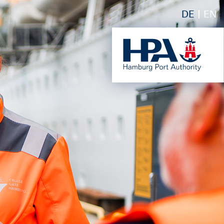
DE
EN