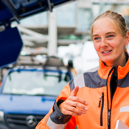
ick
d-Center der HPA
cht aller Verkehrsmeldungen im Hafen am