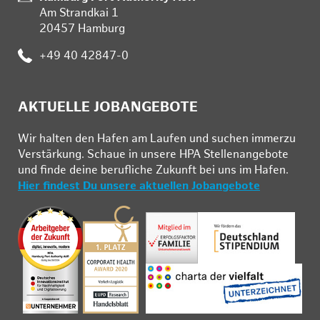
Am Strandkai 1
20457 Hamburg
Telefon:
+49 40 42847-0
AKTUELLE JOBANGEBOTE
Wir hal­ten den Ha­fen am Lau­fen und su­chen im­mer­zu
Ver­stär­kung. Schau­e in un­se­re HPA Stel­len­an­ge­bo­te
und fin­de deine be­ruf­li­che Zu­kunft bei uns im Ha­fen.
Hier findest Du unsere aktuellen Jobangebote