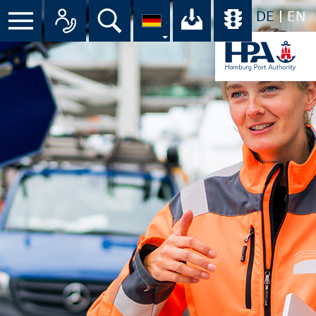
DE
EN
Suche
Ihr Download-C
Übersicht