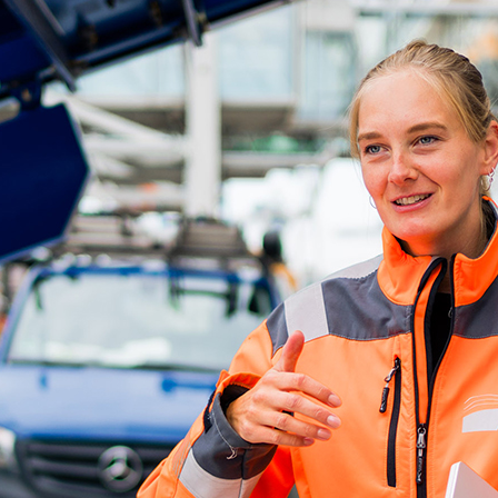
ick
d-Center der HPA
cht aller Verkehrsmeldungen im Hafen am