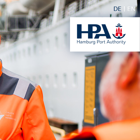
DE
EN