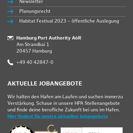
Newsletter
Planungsrecht
Habitat Festival 2023 – öffentliche Auslegung
Standort:
Hamburg Port Authority AöR
Am Strandkai 1
20457 Hamburg
Telefon:
+49 40 42847-0
AKTUELLE JOBANGEBOTE
Wir hal­ten den Ha­fen am Lau­fen und su­chen im­mer­zu
Ver­stär­kung. Schau­e in un­se­re HPA Stel­len­an­ge­bo­te
und fin­de deine be­ruf­li­che Zu­kunft bei uns im Ha­fen.
Hier findest Du unsere aktuellen Jobangebote