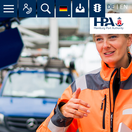
DE
EN
Suche
Ihr Download-C
Übersicht