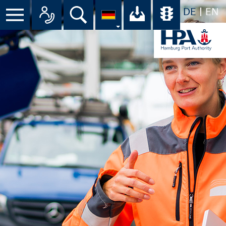
DE
EN
Suche
Ihr Download-C
Übersicht