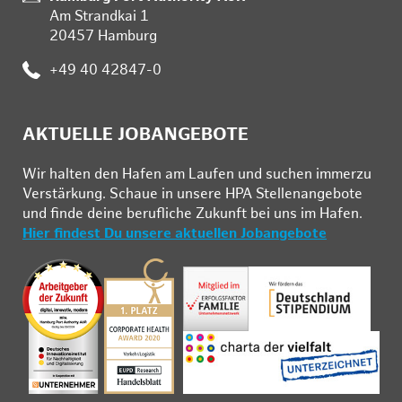
Am Strandkai 1
20457 Hamburg
Telefon:
+49 40 42847-0
AKTUELLE JOBANGEBOTE
Wir hal­ten den Ha­fen am Lau­fen und su­chen im­mer­zu
Ver­stär­kung. Schau­e in un­se­re HPA Stel­len­an­ge­bo­te
und fin­de deine be­ruf­li­che Zu­kunft bei uns im Ha­fen.
Hier findest Du unsere aktuellen Jobangebote