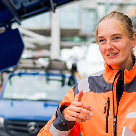
d-Center der HPA
cht aller Verkehrsmeldungen im Hafen am