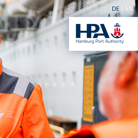
DE
EN