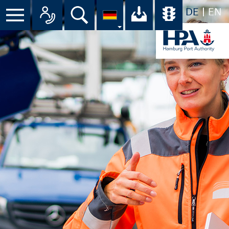
DE
EN
Menü
Alle Ansprechpartner im Überbli
Suche
Ihr Download-C
Übersicht