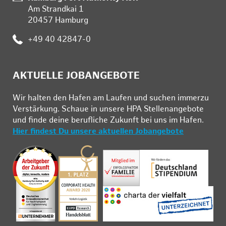
Am Strandkai 1
20457 Hamburg
:
+49 40 42847-0
AKTUELLE JOBANGEBOTE
Wir hal­ten den Ha­fen am Lau­fen und su­chen im­mer­zu
Ver­stär­kung. Schau­e in un­se­re HPA Stel­len­an­ge­bo­te
und fin­de deine be­ruf­li­che Zu­kunft bei uns im Ha­fen.
Hier findest Du unsere aktuellen Jobangebote